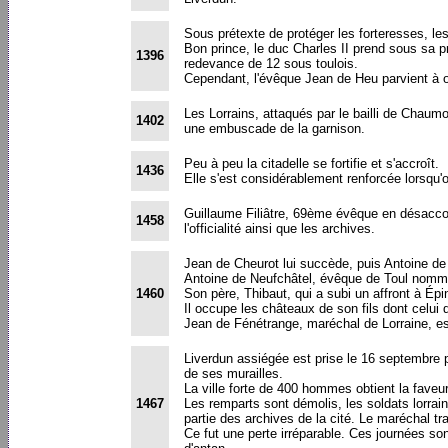
Sous prétexte de protéger les forteresses, le
Bon prince, le duc Charles II prend sous sa 
1396
redevance de 12 sous toulois.
Cependant, l'évêque Jean de Heu parvient à o
Les Lorrains, attaqués par le bailli de Chaumon
1402
une embuscade de la garnison.
Peu à peu la citadelle se fortifie et s'accroît.
1436
Elle s'est considérablement renforcée lorsqu'on
Guillaume Filiâtre, 69ème évêque en désaccord
1458
l'officialité ainsi que les archives.
Jean de Cheurot lui succède, puis Antoine de
Antoine de Neufchâtel, évêque de Toul nommé
1460
Son père, Thibaut, qui a subi un affront à Épi
Il occupe les châteaux de son fils dont celui d
Jean de Fénétrange, maréchal de Lorraine, est 
Liverdun assiégée est prise le 16 septembre 
de ses murailles.
La ville forte de 400 hommes obtient la faveu
1467
Les remparts sont démolis, les soldats lorrain
partie des archives de la cité. Le maréchal t
Ce fut une perte irréparable. Ces journées son