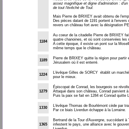
assez magnifique et digne d'admiration : d'un 
de tout l'évêché de Toul.
Mais Pierre de BRIXEY avait obtenu de l'empe
Des pièces datant de 1191 portent à l'envers 
revers un château fort avec la désignation 
Au coeur de la citadelle Pierre de BRIXEY fait
quatre chanoines, et où sont conservées les 
1184
A cette époque, il existe un pont sur la Mosell
même temps que le château.
Pierre de BRIXEY quitte la région pour partir
1189
Jérusalem où il est enterré.
L'évêque Gilles de SORCY établit un marché. 
1224
pour le mieux.
Épiscopat de Conrad, les bourgeois se révolt
1279
Attaqué dans son château, Conrad parvient à s
Puis la paix se fait en 1284 et Conrad quitte
L'évêque Thomas de Bourlémont cède par trait
1330
Par ce biais Liverdun échappe à la Lorraine.
Bertrand de la Tour d'Auvergne, succédant à T
1365
infestent le pays, une alliance avec le gouver
Liverdun.