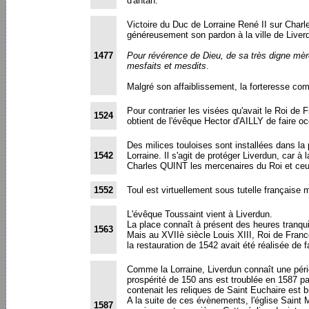
d'antan.
Victoire du Duc de Lorraine René II sur Char
généreusement son pardon à la ville de Liver
1477
Pour révérence de Dieu, de sa très digne mère
mesfaits et mesdits
.
Malgré son affaiblissement, la forteresse comp
Pour contrarier les visées qu'avait le Roi de 
1524
obtient de l'évêque Hector d'AILLY de faire o
Des milices touloises sont installées dans la
1542
Lorraine. Il s'agit de protéger Liverdun, car 
Charles QUINT les mercenaires du Roi et ceux 
1552
Toul est virtuellement sous tutelle française
L'évêque Toussaint vient à Liverdun.
La place connaît à présent des heures tranqui
1563
Mais au XVIIè siècle Louis XIII, Roi de France
la restauration de 1542 avait été réalisée de f
Comme la Lorraine, Liverdun connaît une pério
prospérité de 150 ans est troublée en 1587 pa
contenait les reliques de Saint Euchaire est 
A la suite de ces évènements, l'église Saint 
1587