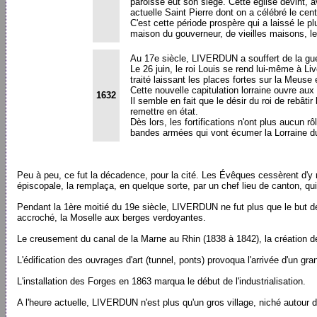
paroisse eut son siège. Cette église devint, a
actuelle Saint Pierre dont on a célébré le ce
C'est cette période prospère qui a laissé le p
maison du gouverneur, de vieilles maisons, le
Au 17e siècle, LIVERDUN a souffert de la guer
Le 26 juin, le roi Louis se rend lui-même à Li
traité laissant les places fortes sur la Meuse 
Cette nouvelle capitulation lorraine ouvre aux
1632
Il semble en fait que le désir du roi de rebâtir 
remettre en état.
Dès lors, les fortifications n'ont plus aucun rô
bandes armées qui vont écumer la Lorraine du
Peu à peu, ce fut la décadence, pour la cité. Les Évêques cessèrent d'y r
épiscopale, la remplaça, en quelque sorte, par un chef lieu de canton, qu
Pendant la 1ère moitié du 19e siècle, LIVERDUN ne fut plus que le but 
accroché, la Moselle aux berges verdoyantes.
Le creusement du canal de la Marne au Rhin (1838 à 1842), la création d
L'édification des ouvrages d'art (tunnel, ponts) provoqua l'arrivée d'un g
L'installation des Forges en 1863 marqua le début de l'industrialisation.
A l'heure actuelle, LIVERDUN n'est plus qu'un gros village, niché autour d