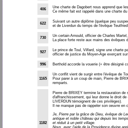
Une charte de Dagobert nous apprend que les
406
Ce même fait est rappelé dans une charte du 
Suivant un autre diplôme (quelque peu suspec
622
et de Liverdun du temps de l'évêque Teutfried
Un certain Arnould, officier de Charles Marte
730
La place forte reste aux mains des évêques d
Le prince de Toul, Vilfard, signe une charte 
927
officier de justice du Moyen-Age exerçant sur
996
Berthold accorde la vouerie (= être désigné 
Un conflit vient de surgir entre l'évêque de T
1165
Pour parer à un coup de main, Pierre de BRIXE
remparts.
Pierre de BRIXEY termine la restauration de s
d'affranchissement, qui leur donne le droit de
LIVERDUN témoignent de ces privilèges).
Il ne manque pas de rappeler son oeuvre en 
Je, Pierre par la grâce de Dieu, évêque de Le
antique et noble château qui depuis les temp
1182
et réduit à un petit village.
Nous, avec l'aide de la Providence divine apr