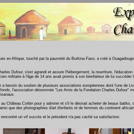
ançais en Afrique, touché par la pauvreté du Burkina Faso, a créé à Ouagadoug
arles Dufour, s'est agrandi et assure l'hébergement, la nourriture, l'éducation 
ien militaire à l'âge de 14 ans avait promis à son bienfaiteur de lui succéder l
r a besoin du soutien de plusieurs associations européennes dont l'une de Li
 des fonds, l'association dénommée "Les Amis de la Fondation Charles Dufour"
tisanaux.
ité au Château Corbin pour y admirer et s'il le désirait acheter de beaux batik
ainsi que des photographies d'art d'enfants et de femmes du continent africai
a rencontré un vif succès et le président n'a pas caché sa satisfaction.